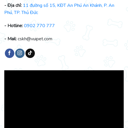
- Địa chỉ:
11 đường số 15, KĐT An Phú An Khánh, P. An
Phú, TP. Thủ Đức
- Hotline:
0902 770 777
- Mail:
cskh@vuipet.com