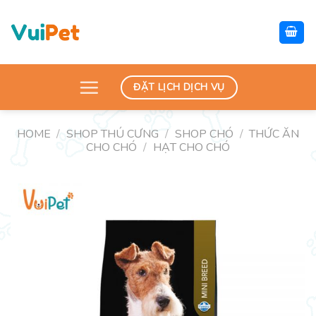
Skip
to
content
ĐẶT LỊCH DỊCH VỤ
HOME
/
SHOP THÚ CƯNG
/
SHOP CHÓ
/
THỨC ĂN
CHO CHÓ
/
HẠT CHO CHÓ