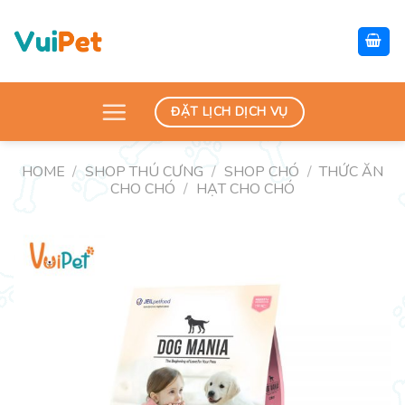
Skip
to
content
ĐẶT LỊCH DỊCH VỤ
HOME
/
SHOP THÚ CƯNG
/
SHOP CHÓ
/
THỨC ĂN
CHO CHÓ
/
HẠT CHO CHÓ