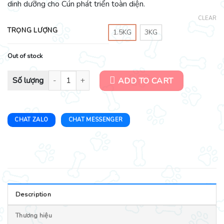
dinh dưỡng cho Cún phát triển toàn diện.
CLEAR
TRỌNG LƯỢNG
1.5KG
3KG
Out of stock
Hạt cho chó - Hạt Dog Mania - Dành cho chó con các giống nhỏ qu
ADD TO CART
CHAT ZALO
CHAT MESSENGER
Description
Thương hiệu