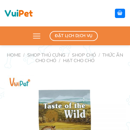
Skip
to
content
ĐẶT LỊCH DỊCH VỤ
HOME
/
SHOP THÚ CƯNG
/
SHOP CHÓ
/
THỨC ĂN
CHO CHÓ
/
HẠT CHO CHÓ