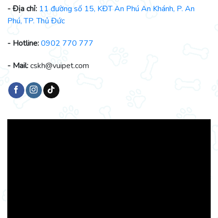
- Địa chỉ:
11 đường số 15, KĐT An Phú An Khánh, P. An
Phú, TP. Thủ Đức
- Hotline:
0902 770 777
- Mail:
cskh@vuipet.com