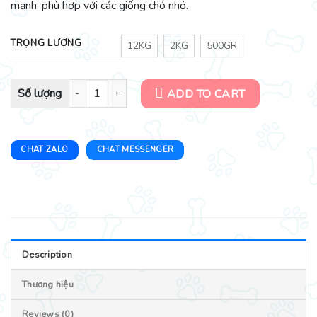
mạnh, phù hợp với các giống chó nhỏ.
TRỌNG LƯỢNG
12KG
2KG
500GR
Hạt cho chó giống nhỏ - Taste Of The Wild - Thịt Nai và Đậu gà qu
ADD TO CART
CHAT ZALO
CHAT MESSENGER
Description
Thương hiệu
Reviews (0)