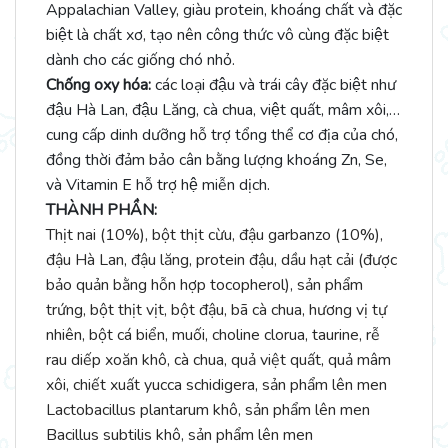
Appalachian Valley, giàu protein, khoáng chất và đặc
biệt là chất xơ, tạo nên công thức vô cùng đặc biệt
dành cho các giống chó nhỏ.
Chống oxy hóa:
các loại đậu và trái cây đặc biệt như
đậu Hà Lan, đậu Lăng, cà chua, việt quất, mâm xôi,…
cung cấp dinh dưỡng hỗ trợ tổng thể cơ địa của chó,
đồng thời đảm bảo cân bằng lượng khoáng Zn, Se,
và Vitamin E hỗ trợ hệ miễn dịch.
THÀNH PHẦN:
Thịt nai (10%), bột thịt cừu, đậu garbanzo (10%),
đậu Hà Lan, đậu lăng, protein đậu, dầu hạt cải (được
bảo quản bằng hỗn hợp tocopherol), sản phẩm
trứng, bột thịt vịt, bột đậu, bã cà chua, hương vị tự
nhiên, bột cá biển, muối, choline clorua, taurine, rễ
rau diếp xoăn khô, cà chua, quả việt quất, quả mâm
xôi, chiết xuất yucca schidigera, sản phẩm lên men
Lactobacillus plantarum khô, sản phẩm lên men
Bacillus subtilis khô, sản phẩm lên men