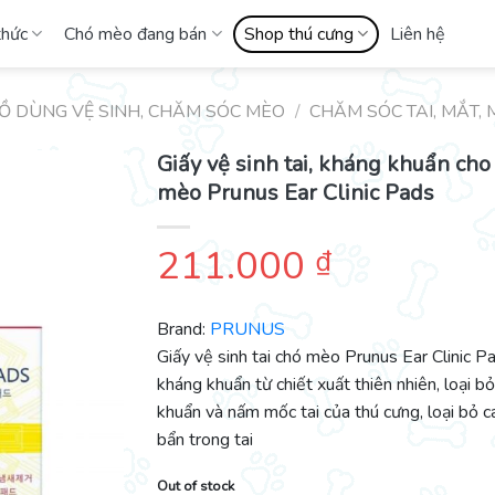
thức
Chó mèo đang bán
Shop thú cưng
Liên hệ
Ồ DÙNG VỆ SINH, CHĂM SÓC MÈO
/
CHĂM SÓC TAI, MẮT, 
Giấy vệ sinh tai, kháng khuẩn cho
mèo Prunus Ear Clinic Pads
211.000
₫
Brand:
PRUNUS
Giấy vệ sinh tai chó mèo Prunus Ear Clinic P
kháng khuẩn từ chiết xuất thiên nhiên, loại bỏ
khuẩn và nấm mốc tai của thú cưng, loại bỏ c
bẩn trong tai
Out of stock