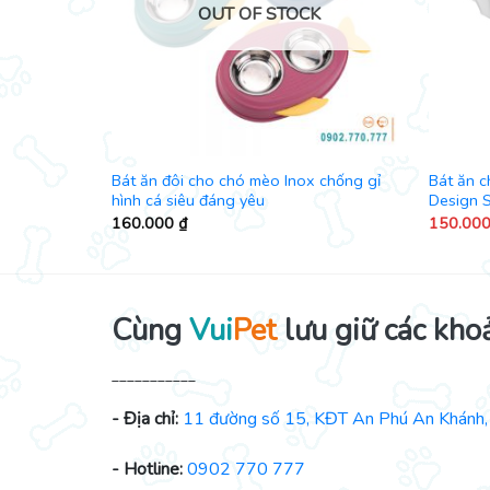
K
OUT OF STOCK
ngứa, viêm
Bát ăn đôi cho chó mèo Inox chống gỉ
Bát ăn c
hình cá siêu đáng yêu
Design 
160.000
₫
150.00
Cùng
Vui
Pet
lưu giữ các kho
___________
- Địa chỉ:
11 đường số 15, KĐT An Phú An Khánh, 
- Hotline:
0902 770 777