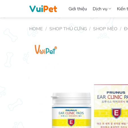
Skip
Giới thiệu
Dịch vụ
Kiến 
to
content
HOME
/
SHOP THÚ CƯNG
/
SHOP MÈO
/
Đ