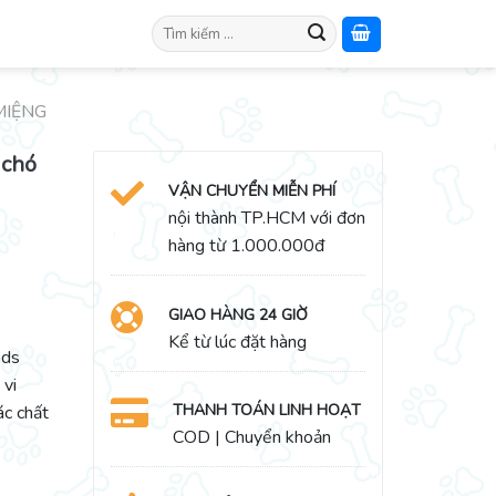
Search
for:
MIỆNG
 chó
VẬN CHUYỂN MIỄN PHÍ
nội thành TP.HCM với đơn
hàng từ 1.000.000đ
GIAO HÀNG 24 GIỜ
Kể từ lúc đặt hàng
ads
 vi
THANH TOÁN LINH HOẠT
ác chất
COD | Chuyển khoản