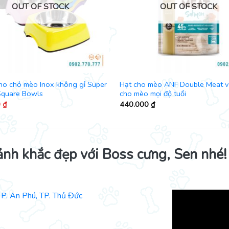
OUT OF STOCK
OUT OF STOCK
ho chó mèo Inox không gỉ Super
Hạt cho mèo ANF Double Meat vị
Square Bowls
cho mèo mọi độ tuổi
0
₫
440.000
₫
ảnh khắc đẹp với Boss cưng, Sen nhé!
P. An Phú, TP. Thủ Đức