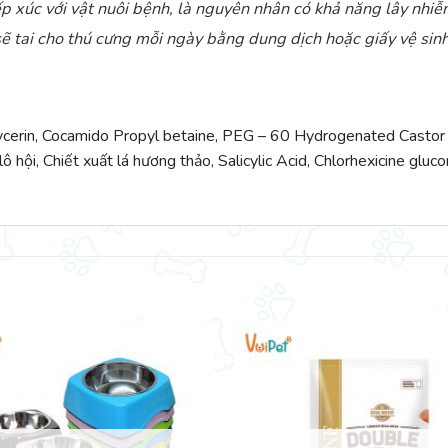
p xúc với vật nuôi bệnh, là nguyên nhân có khả năng lây nhiễm
sẽ tai cho thú cưng mỗi ngày bằng dung dịch hoặc giấy vệ sinh 
Glycerin, Cocamido Propyl betaine, PEG – 60 Hydrogenated Castor
ô hội, Chiết xuất lá hương thảo, Salicylic Acid, Chlorhexicine glu