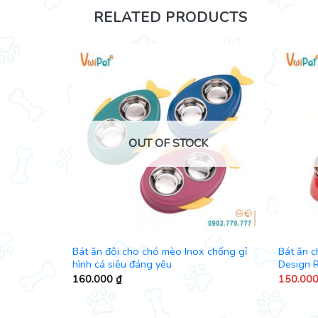
RELATED PRODUCTS
K
OUT OF STOCK
 chó mèo
Bát ăn đôi cho chó mèo Inox chống gỉ
Bát ăn c
hình cá siêu đáng yêu
Design 
160.000
₫
150.00