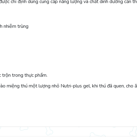
ược chỉ định dùng cung cấp năng lượng và chất dinh dưỡng cần thi
h nhiễm trùng
c trộn trong thực phẩm.
vào miệng thú một lượng nhỏ Nutri-plus gel, khi thú đã quen, cho ă