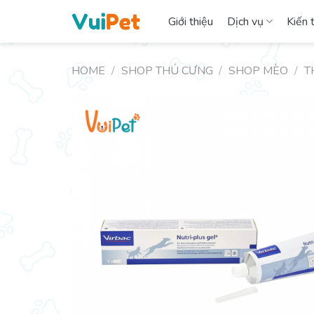
Skip
Giới thiệu
Dịch vụ
Kiến 
to
content
HOME
/
SHOP THÚ CƯNG
/
SHOP MÈO
/
T