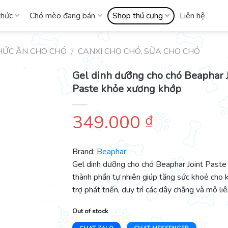
thức
Chó mèo đang bán
Shop thú cưng
Liên hệ
HỨC ĂN CHO CHÓ
/
CANXI CHO CHÓ, SỮA CHO CHÓ
Gel dinh dưỡng cho chó Beaphar J
Paste khỏe xương khớp
349.000
₫
Brand:
Beaphar
Gel dinh dưỡng cho chó Beaphar Joint Paste 
thành phần tự nhiên giúp tăng sức khoẻ cho 
trợ phát triển, duy trì các dây chằng và mô li
Out of stock