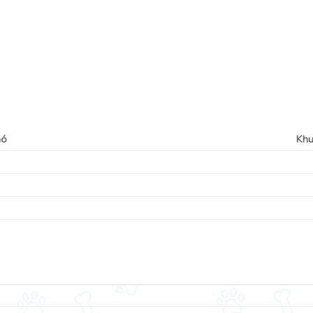
hó
Khu