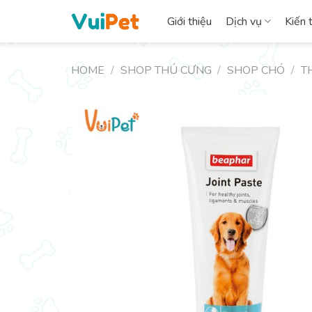
Skip
Giới thiệu
Dịch vụ
Kiến 
to
content
HOME
/
SHOP THÚ CƯNG
/
SHOP CHÓ
/
T