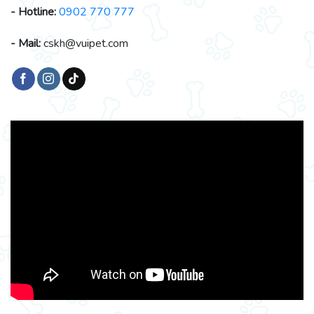
- Hotline:
0902 770 777
- Mail:
cskh@vuipet.com