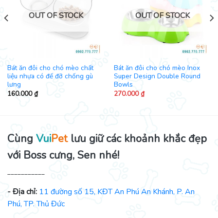
OUT OF STOCK
OUT OF STOCK
Bát ăn đôi cho chó mèo chất
Bát ăn đôi cho chó mèo Inox
liệu nhựa có đế đỡ chống gù
Super Design Double Round
lưng
Bowls
160.000
₫
270.000
₫
Cùng
Vui
Pet
lưu giữ các khoảnh khắc đẹp
với Boss cưng, Sen nhé!
___________
- Địa chỉ:
11 đường số 15, KĐT An Phú An Khánh, P. An
Phú, TP. Thủ Đức