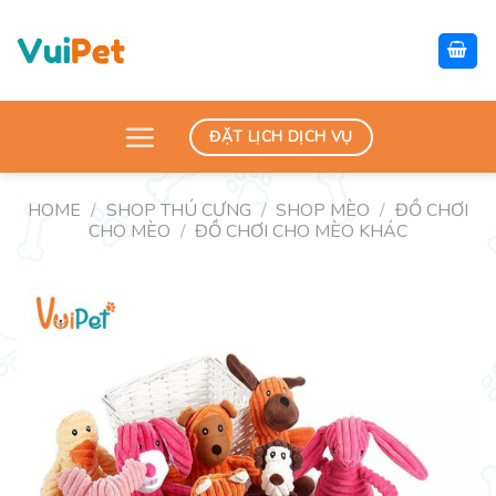
Skip
to
content
ĐẶT LỊCH DỊCH VỤ
HOME
/
SHOP THÚ CƯNG
/
SHOP MÈO
/
ĐỒ CHƠI
CHO MÈO
/
ĐỒ CHƠI CHO MÈO KHÁC