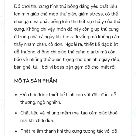
Đồ chơi thú cưng hình thú bông đáng yêu chất liệu
len mịn giúp chó mèo thư giãn, giảm stress, có thể
nhai gặm và phát tiếng kêu thu hút sự chú ý của thú
cưng. Không chỉ vậy, món đồ này còn giúp thú cưng
ở trong nhà cả ngày khi boss đi vắng mà không cảm
thấy nhàm chán, cô đơn. Ngoài ra, thiết kế đặc biệt
dễ thương không chỉ giúp thú cưng giải trí mà còn
bảo vệ những thứ quan trọng cho bạn như giày dép,
bàn ghế, tủ… bởi vì boss bận gặm đồ chơi mất rồi.
MÔ TẢ SẢN PHẨM
Đồ chơi được thiết kế hình con vật độc đáo, dễ
thương, ngộ nghĩnh.
Chất liệu vải nhung mềm mại tạo cảm giác thoái
mái khi chơi đùa.
Phát ra âm thanh khi thú cưng tương tác với đồ