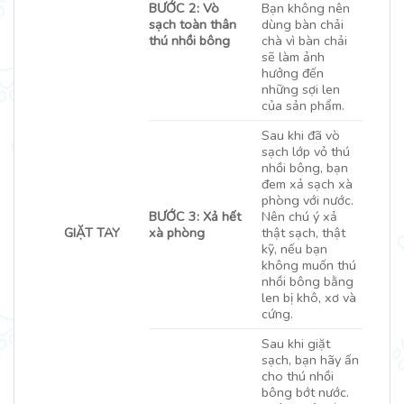
BƯỚC 2: Vò
Bạn không nên
sạch toàn thân
dùng bàn chải
thú nhồi bông
chà vì bàn chải
sẽ làm ảnh
hưởng đến
những sợi len
của sản phẩm.
Sau khi đã vò
sạch lớp vỏ thú
nhồi bông, bạn
đem xả sạch xà
phòng với nước.
BƯỚC 3: Xả hết
Nên chú ý xả
GIẶT TAY
xà phòng
thật sạch, thật
kỹ, nếu bạn
không muốn thú
nhồi bông bằng
len bị khô, xơ và
cứng.
Sau khi giặt
sạch, bạn hãy ấn
cho thú nhồi
bông bớt nước.