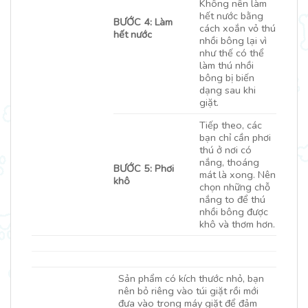
Không nên làm
hết nước bằng
BƯỚC 4: Làm
cách xoắn vỏ thú
hết nước
nhồi bông lại vì
như thế có thể
làm thú nhồi
bông bị biến
dạng sau khi
giặt.
Tiếp theo, các
bạn chỉ cần phơi
thú ở nơi có
nắng, thoáng
BƯỚC 5: Phơi
mát là xong. Nên
khô
chọn những chỗ
nắng to để thú
nhồi bông được
khô và thơm hơn.
Sản phẩm có kích thước nhỏ, bạn
nên bỏ riêng vào túi giặt rồi mới
đưa vào trong máy giặt để đảm