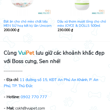
Bát ăn cho chó mèo chất liệu
Dầu xả thơm mượt lông cho chó
MEN SỨ hoạ tiết kỳ lân Unicorn
mèo JOYCE & DOLLS 500ml
200.000
₫
230.000
₫
Cùng
Vui
Pet
lưu giữ các khoảnh khắc đẹp
với Boss cưng, Sen nhé!
___________
- Địa chỉ:
11 đường số 15, KĐT An Phú An Khánh, P. An
Phú, TP. Thủ Đức
- Hotline:
0902 770 777
- Mail:
cskh@vuipet.com