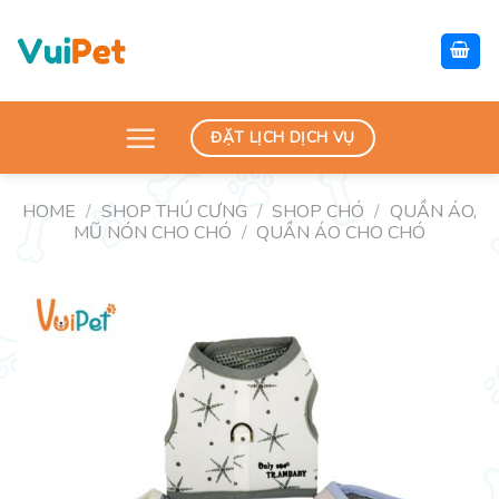
Skip
to
content
ĐẶT LỊCH DỊCH VỤ
HOME
/
SHOP THÚ CƯNG
/
SHOP CHÓ
/
QUẦN ÁO,
MŨ NÓN CHO CHÓ
/
QUẦN ÁO CHO CHÓ