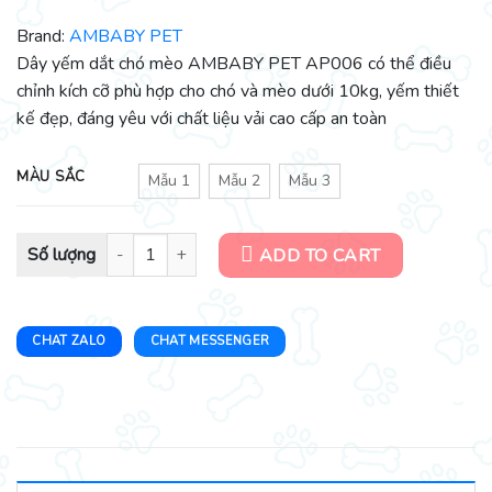
Brand:
AMBABY PET
Dây yếm dắt chó mèo AMBABY PET AP006 có thể điều
chỉnh kích cỡ phù hợp cho chó và mèo dưới 10kg, yếm thiết
kế đẹp, đáng yêu với chất liệu vải cao cấp an toàn
MÀU SẮC
Mẫu 1
Mẫu 2
Mẫu 3
Dây yếm dắt chó mèo AMBABY PET size nhỏ dưới 10kg AP006 qua
ADD TO CART
CHAT ZALO
CHAT MESSENGER