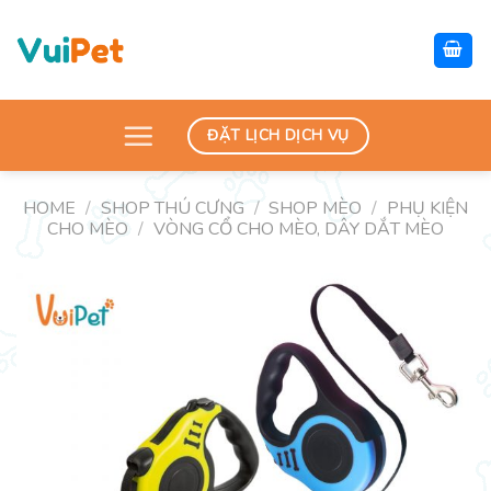
Skip
to
content
ĐẶT LỊCH DỊCH VỤ
HOME
/
SHOP THÚ CƯNG
/
SHOP MÈO
/
PHỤ KIỆN
CHO MÈO
/
VÒNG CỔ CHO MÈO, DÂY DẮT MÈO