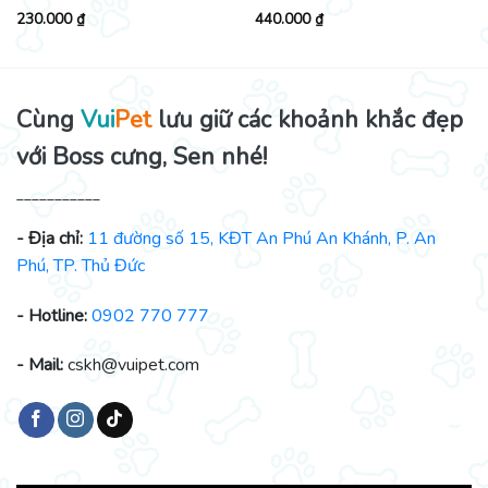
230.000
₫
440.000
₫
Cùng
Vui
Pet
lưu giữ các khoảnh khắc đẹp
với Boss cưng, Sen nhé!
___________
- Địa chỉ:
11 đường số 15, KĐT An Phú An Khánh, P. An
Phú, TP. Thủ Đức
- Hotline:
0902 770 777
- Mail:
cskh@vuipet.com