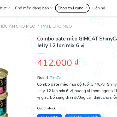
thức
Chó mèo đang bán
Shop thú cưng
Liên hệ
HỨC ĂN CHO MÈO
/
PATE CHO MÈO
Combo pate mèo GIMCAT ShinyCa
Jelly 12 lon mix 6 vị
412.000
₫
Brand:
GimCat
Combo pate mèo mọi độ tuổi GIMCAT ShinyC
Jelly 12 lon mix 6 vị, hương vị thơm ngon kíc
vị giác, bổ sung dinh dưỡng cần thiết cho mỗ
Out of stock