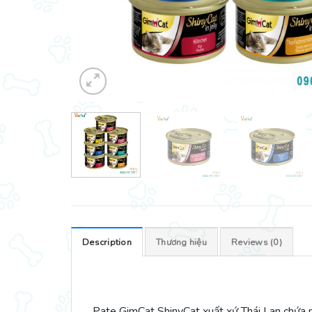
Description
Thương hiệu
Reviews (0)
Pate GimCat ShinyCat xuất xứ Thái Lan chứa n