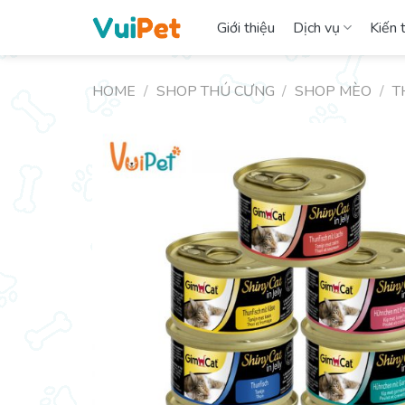
Skip
Giới thiệu
Dịch vụ
Kiến 
to
content
HOME
/
SHOP THÚ CƯNG
/
SHOP MÈO
/
T