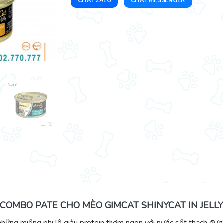
CHAT ZALO
CHAT MESSENGER
COMBO PATE CHO MÈO GIMCAT SHINYCAT IN JELLY
hững miếng phi lê giàu protein thơm ngon với nước sốt thạch đượ