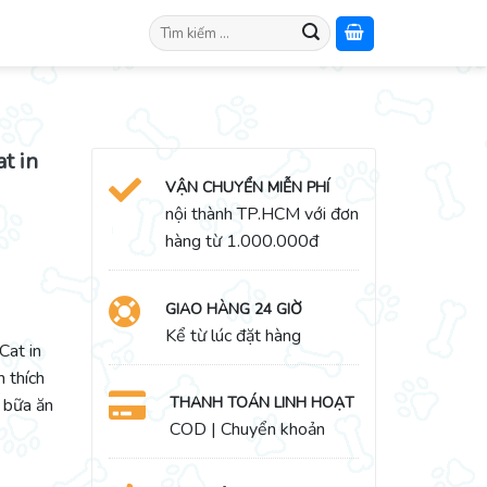
Search
for:
t in
VẬN CHUYỂN MIỄN PHÍ
nội thành TP.HCM với đơn
hàng từ 1.000.000đ
GIAO HÀNG 24 GIỜ
Kể từ lúc đặt hàng
at in
h thích
THANH TOÁN LINH HOẠT
i bữa ăn
COD | Chuyển khoản