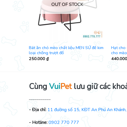
K
OUT OF STOCK
ông gỉ đế
Bát ăn chó mèo chất liệu MEN SỨ đế kim
Hạt cho 
loại chống trượt đổ
cho mèo 
250.000
₫
440.00
Cùng
Vui
Pet
lưu giữ các kho
___________
- Địa chỉ:
11 đường số 15, KĐT An Phú An Khánh, 
- Hotline:
0902 770 777