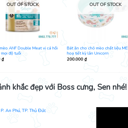
OUT OF STOCK
OUT OF STOCK
mèo ANF Double Meat vị cá hồi
Bát ăn cho chó mèo chất liệu M
mọi độ tuổi
hoạ tiết kỳ lân Unicorn
0
₫
200.000
₫
ảnh khắc đẹp với Boss cưng, Sen nhé!
P. An Phú, TP. Thủ Đức