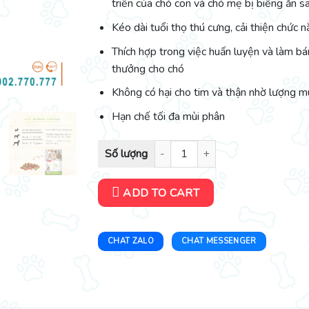
triển của chó con và chó mẹ bị biếng ăn s
Kéo dài tuổi thọ thú cưng, cải thiện chức 
Thích hợp trong việc huấn luyện và làm b
thưởng cho chó
Không có hại cho tim và thận nhờ lượng m
Hạn chế tối đa mùi phân
Bowwow Viên Sandwich Hỗn Hợp - 120g quant
ADD TO CART
CHAT ZALO
CHAT MESSENGER