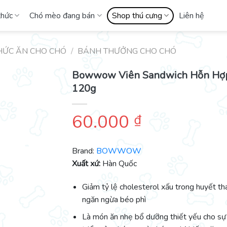
thức
Chó mèo đang bán
Shop thú cưng
Liên hệ
HỨC ĂN CHO CHÓ
/
BÁNH THƯỞNG CHO CHÓ
Bowwow Viên Sandwich Hỗn Hợ
120g
60.000
₫
Brand:
BOWWOW
Xuất xứ:
Hàn Quốc
Giảm tỷ lệ cholesterol xấu trong huyết th
ngăn ngừa béo phì
Là món ăn nhẹ bổ dưỡng thiết yếu cho sự