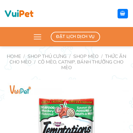
Skip
to
content
ĐẶT LỊCH DỊCH VỤ
HOME
/
SHOP THÚ CƯNG
/
SHOP MÈO
/
THỨC ĂN
CHO MÈO
/
CỎ MÈO, CATNIP, BÁNH THƯỞNG CHO
MÈO