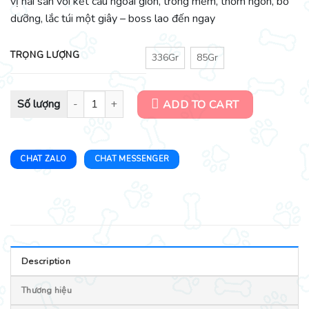
vị hải sản với kết cấu ngoài giòn, trong mềm, thơm ngon, bổ
dưỡng, lắc túi một giây – boss lao đến ngay
TRỌNG LƯỢNG
336Gr
85Gr
Bánh thưởng cho mèo Temptations Seafood Medley Flavour vị hải 
ADD TO CART
CHAT ZALO
CHAT MESSENGER
Description
Thương hiệu