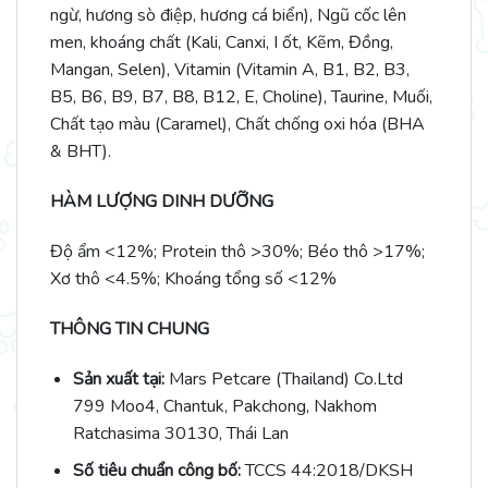
ngừ, hương sò điệp, hương cá biển), Ngũ cốc lên
men, khoáng chất (Kali, Canxi, I ốt, Kẽm, Đồng,
Mangan, Selen), Vitamin (Vitamin A, B1, B2, B3,
B5, B6, B9, B7, B8, B12, E, Choline), Taurine, Muối,
Chất tạo màu (Caramel), Chất chống oxi hóa (BHA
& BHT).
HÀM LƯỢNG DINH DƯỠNG
Độ ẩm <12%; Protein thô >30%; Béo thô >17%;
Xơ thô <4.5%; Khoáng tổng số <12%
THÔNG TIN CHUNG
Sản xuất tại:
Mars Petcare (Thailand) Co.Ltd
799 Moo4, Chantuk, Pakchong, Nakhom
Ratchasima 30130, Thái Lan
Số tiêu chuẩn công bố:
TCCS 44:2018/DKSH