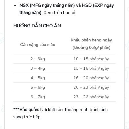
NSX (MFG ngày tháng năm) và HSD (EXP ngày
tháng năm):
Xem trên bao bì
HƯỚNG DẪN CHO ĂN
Khẩu phần hàng ngày
Cân nặng của mèo
(khoảng 0.3g/ phần)
2 ‒ 3kg
10 ‒ 15 phần/ngày
3 ‒ 4kg
15 ‒ 16 phần/ngày
4 ‒ 5kg
16 ‒ 20 phần/ngày
5 ‒ 6kg
20 ‒ 23 phần/ngày
6 ‒ 7kg
23 ‒ 26 phần/ngày
***Bảo quản:
Nơi khô ráo, thoáng mát, tránh ánh
sáng trực tiếp