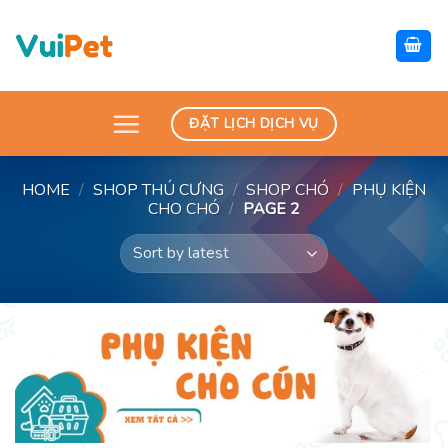
Skip
to
content
ĐẶT LỊCH DỊCH VỤ
HOME
/
SHOP THÚ CƯNG
/
SHOP CHÓ
/
PHỤ KIỆN
CHO CHÓ
/
PAGE 2