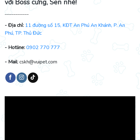
với Boss cưng, Sen nhé!
___________
- Địa chỉ:
11 đường số 15, KĐT An Phú An Khánh, P. An
Phú, TP. Thủ Đức
- Hotline:
0902 770 777
- Mail:
cskh@vuipet.com