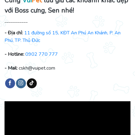
Cùng
Vui
Pet
lưu giữ các khoảnh khắc đẹp
với Boss cưng, Sen nhé!
___________
- Địa chỉ:
11 đường số 15, KĐT An Phú An Khánh, P. An
Phú, TP. Thủ Đức
- Hotline:
0902 770 777
- Mail:
cskh@vuipet.com