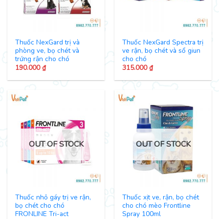
Thuốc NexGard trị và
Thuốc NexGard Spectra trị
phòng ve, bọ chét và
ve rận, bọ chét và sổ giun
trứng rận cho chó
cho chó
190.000
₫
315.000
₫
OUT OF STOCK
OUT OF STOCK
Thuốc nhỏ gáy trị ve rận,
Thuốc xịt ve, rận, bọ chét
bọ chét cho chó
cho chó mèo Frontline
FRONLINE Tri-act
Spray 100ml