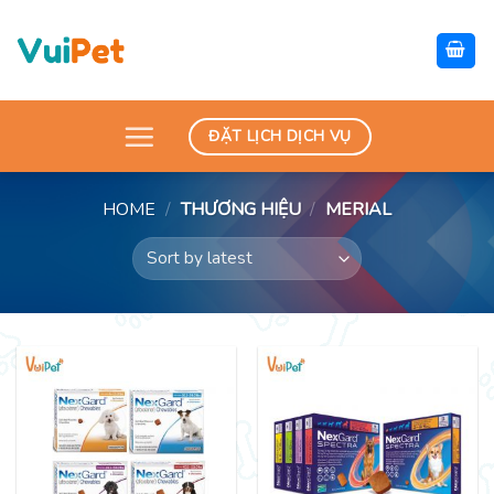
Skip
to
content
ĐẶT LỊCH DỊCH VỤ
HOME
/
THƯƠNG HIỆU
/
MERIAL