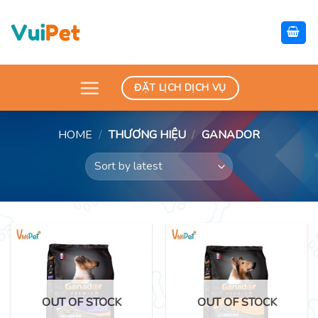
Skip
to
content
ĐẶT LỊCH DỊCH VỤ
HOME
/
THƯƠNG HIỆU
/
GANADOR
OUT OF STOCK
OUT OF STOCK