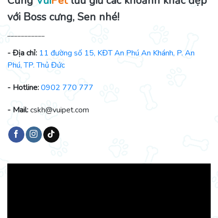
Cùng
Vui
Pet
lưu giữ các khoảnh khắc đẹp
với Boss cưng, Sen nhé!
___________
- Địa chỉ:
11 đường số 15, KĐT An Phú An Khánh, P. An
Phú, TP. Thủ Đức
- Hotline:
0902 770 777
- Mail:
cskh@vuipet.com