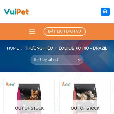
Skip
to
content
ĐẶT LỊCH DỊCH VỤ
HOME
/
THƯƠNG HIỆU
/
EQUILIBRIO RIO - BRAZIL
OUT OF STOCK
OUT OF STOCK