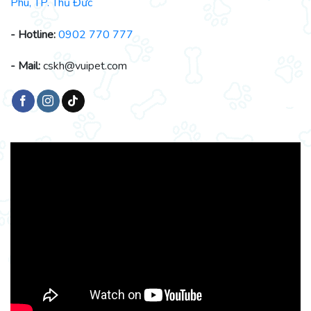
Phú, TP. Thủ Đức
- Hotline:
0902 770 777
- Mail:
cskh@vuipet.com