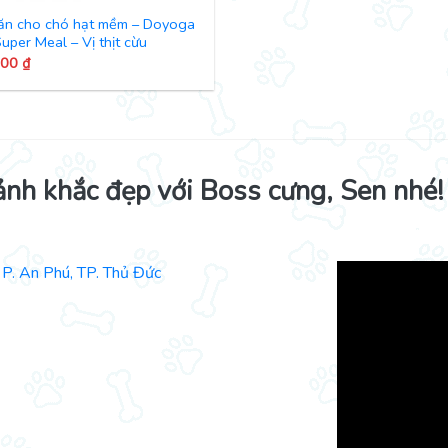
ăn cho chó hạt mềm – Doyoga
uper Meal – Vị thịt cừu
000
₫
ảnh khắc đẹp với Boss cưng, Sen nhé!
P. An Phú, TP. Thủ Đức