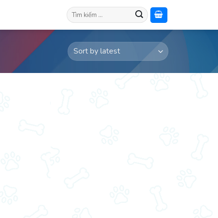
Search
for: