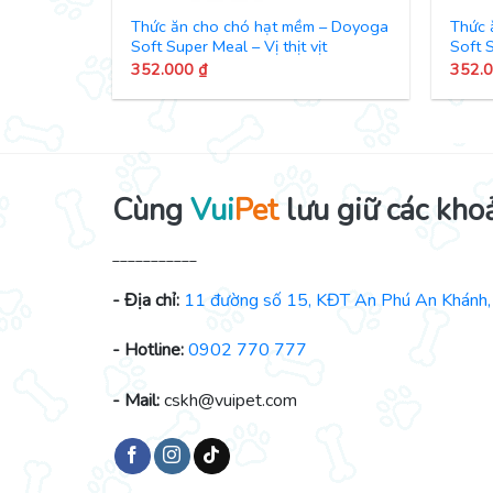
Thức ăn cho chó hạt mềm – Doyoga
Thức 
Soft Super Meal – Vị thịt vịt
Soft S
352.000
₫
352.
Cùng
Vui
Pet
lưu giữ các kho
___________
- Địa chỉ:
11 đường số 15, KĐT An Phú An Khánh, 
- Hotline:
0902 770 777
- Mail:
cskh@vuipet.com