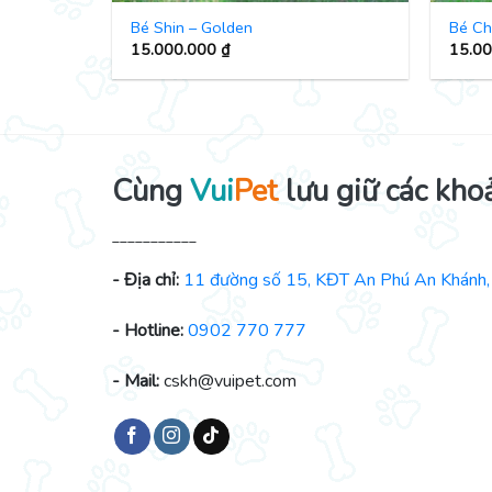
Bé Shin – Golden
Bé Ch
15.000.000
₫
15.0
Cùng
Vui
Pet
lưu giữ các kho
___________
- Địa chỉ:
11 đường số 15, KĐT An Phú An Khánh, 
- Hotline:
0902 770 777
- Mail:
cskh@vuipet.com