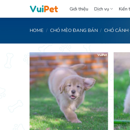
Skip
Giới thiệu
Dịch vụ
Kiến 
to
content
HOME
/
CHÓ MÈO ĐANG BÁN
/
CHÓ CẢNH