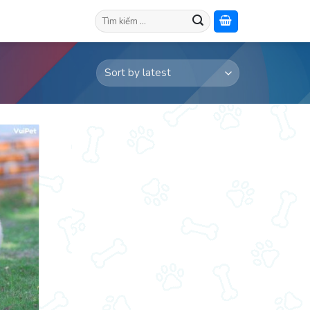
Search
for: